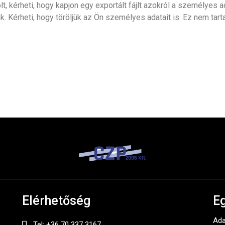
, kérheti, hogy kapjon egy exportált fájlt azokról a személyes a
k. Kérheti, hogy töröljük az Ön személyes adatait is. Ez nem ta
Elérhetőség
E
Ada
Tel: +36 70 337 3167