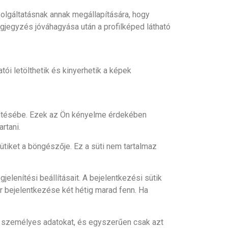
zolgáltatásnak annak megállapítására, hogy
gjegyzés jóváhagyása után a profilképed látható
tói letölthetik és kinyerhetik a képek
entésébe. Ezek az Ön kényelme érdekében
rtani.
sütiket a böngészője. Ez a süti nem tartalmaz
elenítési beállításait. A bejelentkezési sütik
or bejelentkezése két hétig marad fenn. Ha
z személyes adatokat, és egyszerűen csak azt