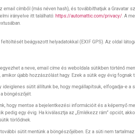
az email címből (más néven hash), és továbbíthatjuk a Gravatar s
lmi irányelve itt található:
https://automattic.com/privacy/
. A me
extusában.
 feltöltését beágyazott helyadatokkal (EXIF GPS). Az oldal látoga
eegyezhet a neve, email címe és weboldala sütikben történő m
it, amikor újabb hozzászólást hagy. Ezek a sütik egy évig fognak ta
 ideiglenes sütit állítunk be, hogy megállapítsuk, elfogadja-e a 
 a böngészőjét.
nk, hogy mentse a bejelentkezési információit és a képernyő megj
ütik pedig egy évig. Ha kiválasztja az „Emlékezz rám” opciót, akk
sütik törlődnek.
 további sütit mentünk a böngészőjében. Ez a süti nem tartalma