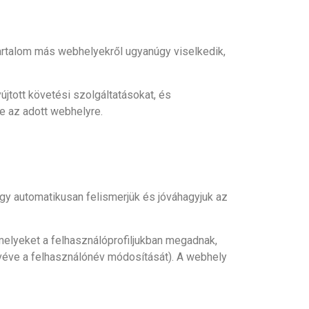
 tartalom más webhelyekről ugyanúgy viselkedik,
újtott követési szolgáltatásokat, és
ve az adott webhelyre.
gy automatikusan felismerjük és jóváhagyjuk az
melyeket a felhasználóprofiljukban megadnak,
kivéve a felhasználónév módosítását). A webhely