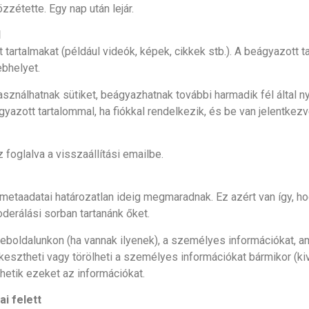
zzétette. Egy nap után lejár.
l
 tartalmakat (például videók, képek, cikkek stb.). A beágyazott
ebhelyet.
sználhatnak sütiket, beágyazhatnak további harmadik fél által ny
gyazott tartalommal, ha fiókkal rendelkezik, és be van jelentkez
z foglalva a visszaállítási emailbe.
etaadatai határozatlan ideig megmaradnak. Ez azért van így, ho
derálási sorban tartanánk őket.
weboldalunkon (ha vannak ilyenek), a személyes információkat, a
rkesztheti vagy törölheti a személyes információkat bármikor (
hetik ezeket az információkat.
i felett