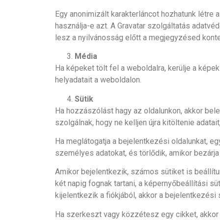
Egy anonimizált karakterláncot hozhatunk létre 
használja-e azt. A Gravatar szolgáltatás adatvéde
lesz a nyilvánosság előtt a megjegyzésed kont
Média
Ha képeket tölt fel a weboldalra, kerülje a képek
helyadatait a weboldalon.
Sütik
Ha hozzászólást hagy az oldalunkon, akkor bel
szolgálnak, hogy ne kelljen újra kitöltenie adata
Ha meglátogatja a bejelentkezési oldalunkat, egy
személyes adatokat, és törlődik, amikor bezárja
Amikor bejelentkezik, számos sütiket is beállítu
két napig fognak tartani, a képernyőbeállítási s
kijelentkezik a fiókjából, akkor a bejelentkezési 
Ha szerkeszt vagy közzétesz egy cikket, akkor