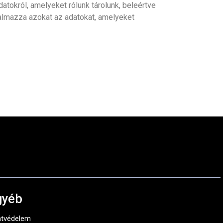
datokról, amelyeket rólunk tárolunk, beleértve
rtalmazza azokat az adatokat, amelyeket
gyéb
tvédelem