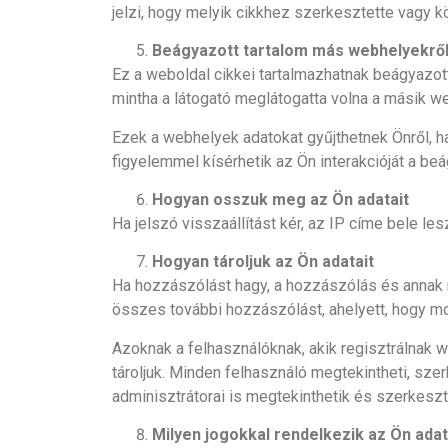
jelzi, hogy melyik cikkhez szerkesztette vagy kö
Beágyazott tartalom más webhelyekrő
Ez a weboldal cikkei tartalmazhatnak beágyazott
mintha a látogató meglátogatta volna a másik w
Ezek a webhelyek adatokat gyűjthetnek Önről, ha
figyelemmel kísérhetik az Ön interakcióját a beá
Hogyan osszuk meg az Ön adatait
Ha jelszó visszaállítást kér, az IP címe bele les
Hogyan tároljuk az Ön adatait
Ha hozzászólást hagy, a hozzászólás és annak m
összes további hozzászólást, ahelyett, hogy mo
Azoknak a felhasználóknak, akik regisztrálnak 
tároljuk. Minden felhasználó megtekintheti, sze
adminisztrátorai is megtekinthetik és szerkeszt
Milyen jogokkal rendelkezik az Ön adata